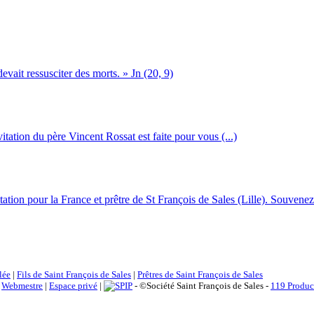
devait ressusciter des morts. » Jn (20, 9)
itation du père Vincent Rossat est faite pour vous (...)
tion pour la France et prêtre de St François de Sales (Lille). Souvenez-
lée
|
Fils de Saint François de Sales
|
Prêtres de Saint François de Sales
|
Webmestre
|
Espace privé
|
- ©Société Saint François de Sales -
119 Produc