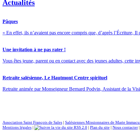
Actualités
Pâques
« En effet, ils n’avaient pas encore compris que, d’après l’Écriture, Il 
Une invitation à ne pas rater !
Vous êtes jeune, parent ou en contact avec des jeunes adultes, cette inv
Retraite salésienne, Le Hautmont Centre spirituel
Retraite animée par Monseigneur Bernard Podvin, Assistant de la Visita
Association Saint François de Sales
|
Salésiennes Missionnaires de Marie Immacu
Mentions légales
|
RSS 2.0
|
Plan du site
|
Nous contacter