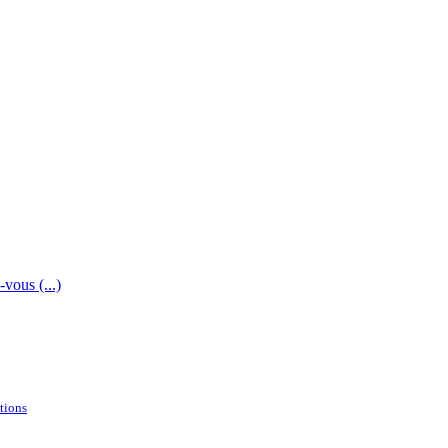
vous (...)
tions